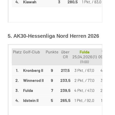
4.
Kiawah
3
280,5
1 Pkt. / 83,0
1 Pkt
5. AK30-Hessenliga Nord Herren 2026
Platz
Golf-Club
Punkte
über
Fulda
Winner
CR
25.04.2026 (1)
09.05.202
(11:00)
(10:30)
1.
Kronberg II
9
217,5
3 Pkt. / 67,0
4 Pkt. / 
2.
Winnerod II
9
233,5
2 Pkt. / 77,0
3 Pkt. / 
3.
Fulda
7
239,5
4 Pkt. / 47,0
2 Pkt. / 
4.
Idstein II
5
265,5
1 Pkt. / 92,0
1 Pkt. / 