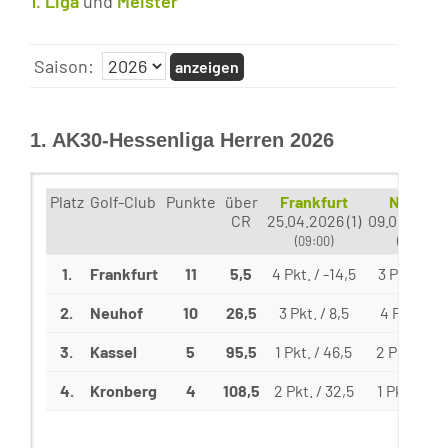
1. Liga
und
Meister
Saison:
1. AK30-Hessenliga Herren 2026
Platz
Golf-Club
Punkte
über
Frankfurt
Neuhof
CR
25.04.2026 (1)
09.05.2026 
(09:00)
(09:00)
1.
Frankfurt
11
5,5
4 Pkt. / -14,5
3 Pkt. / 15,
2.
Neuhof
10
26,5
3 Pkt. / 8,5
4 Pkt. / 8,
3.
Kassel
5
95,5
1 Pkt. / 46,5
2 Pkt. / 30
4.
Kronberg
4
108,5
2 Pkt. / 32,5
1 Pkt. / 44