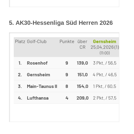
5. AK30-Hessenliga Süd Herren 2026
Platz
Golf-Club
Punkte
über
Gernsheim
Ros
CR
25.04.2026 (1)
09.05.
(11:00)
(1
1.
Rosenhof
9
139,0
3 Pkt. / 56,5
4 Pkt
2.
Gernsheim
9
151,0
4 Pkt. / 46,5
2 Pkt
3.
Main-Taunus II
8
154,0
1 Pkt. / 60,5
3 Pkt
4.
Lufthansa
4
209,0
2 Pkt. / 57,5
1 Pkt