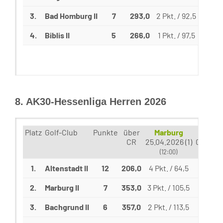
3.
Bad Homburg II
7
293,0
2 Pkt. / 92,5
4 Pkt
4.
Biblis II
5
266,0
1 Pkt. / 97,5
1 Pkt
8. AK30-Hessenliga Herren 2026
Platz
Golf-Club
Punkte
über
Marburg
Alten
CR
25.04.2026 (1)
09.05.20
(12:00)
(10:3
1.
Altenstadt II
12
206,0
4 Pkt. / 64,5
4 Pkt. 
2.
Marburg II
7
353,0
3 Pkt. / 105,5
2 Pkt. /
3.
Bachgrund II
6
357,0
2 Pkt. / 113,5
1 Pkt. /