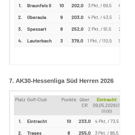
1.
Braunfels II
10
202,0
3 Pkt. / 69,5
4 Pkt. /
2.
Oberaula
9
203,0
4 Pkt. / 43,5
3 Pkt. / 
3.
Spessart
8
252,0
2 Pkt. / 91,5
2 Pkt. /
4.
Lauterbach
3
379,0
1 Pkt. / 110,5
1 Pkt. / 
7. AK30-Hessenliga Süd Herren 2026
Platz
Golf-Club
Punkte
über
Eintracht
Bad 
CR
09.05.2026 (1)
20.06
(11:00)
(0
1.
Eintracht
10
233,0
4 Pkt. / 73,5
2 Pkt
2.
Trages
8
255,0
3 Pkt. / 86,5
3 Pkt