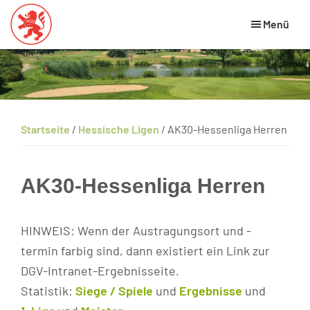
Skip
Zur
Zur
Menü
to
Hauptsidebar
Fußzeile
main
springen
springen
Hessischer
HGV
Golfverband
content
Website
Startseite
/
Hessische Ligen
/
AK30-Hessenliga Herren
AK30-Hessenliga Herren
HINWEIS: Wenn der Austragungsort und -
termin farbig sind, dann existiert ein Link zur
DGV-Intranet-Ergebnisseite.
Statistik:
Siege / Spiele
und
Ergebnisse
und