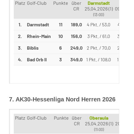
Platz
Golf-Club
Punkte
über
Darmstadt
Bad O
CR
25.04.2026 (1)
09.05.202
(13:00)
(11:30)
1.
Darmstadt
11
189,0
4 Pkt. / 53,0
4 Pkt. / 
2.
Rhein-Main
10
156,0
3 Pkt. / 61,0
3 Pkt. / 
3.
Biblis
6
249,0
2 Pkt. / 70,0
2 Pkt. / 
4.
Bad Orb II
3
349,0
1 Pkt. / 108,0
1 Pkt. / 
7. AK30-Hessenliga Nord Herren 2026
Platz
Golf-Club
Punkte
über
Oberaula
Braunf
CR
25.04.2026 (1)
20.06.202
(11:00)
(11:00