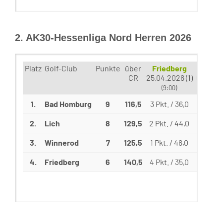
2. AK30-Hessenliga Nord Herren 2026
Platz
Golf-Club
Punkte
über
Friedberg
Winn
CR
25.04.2026 (1)
09.05.2
(9:00)
(9:
1.
Bad Homburg
9
116,5
3 Pkt. / 36,0
3 Pkt. 
2.
Lich
8
129,5
2 Pkt. / 44,0
2 Pkt. 
3.
Winnerod
7
125,5
1 Pkt. / 46,0
4 Pkt. 
4.
Friedberg
6
140,5
4 Pkt. / 35,0
1 Pkt. 