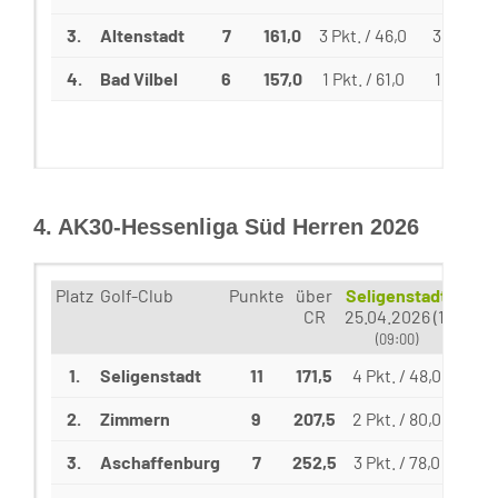
3.
Altenstadt
7
161,0
3 Pkt. / 46,0
3 Pkt. / 
4.
Bad Vilbel
6
157,0
1 Pkt. / 61,0
1 Pkt. / 
4. AK30-Hessenliga Süd Herren 2026
Platz
Golf-Club
Punkte
über
Seligenstadt
Zi
CR
25.04.2026 (1)
09.05
(09:00)
(
1.
Seligenstadt
11
171,5
4 Pkt. / 48,0
4 Pk
2.
Zimmern
9
207,5
2 Pkt. / 80,0
3 Pk
3.
Aschaffenburg
7
252,5
3 Pkt. / 78,0
2 Pk