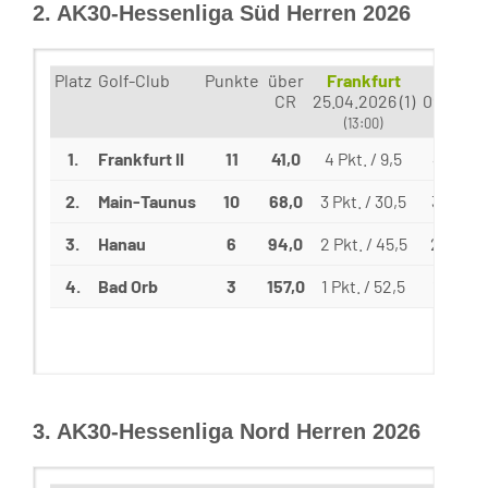
2. AK30-Hessenliga Süd Herren 2026
Platz
Golf-Club
Punkte
über
Frankfurt
Bad O
CR
25.04.2026 (1)
09.05.20
(13:00)
(10:00
1.
Frankfurt II
11
41,0
4 Pkt. / 9,5
4 Pkt. /
2.
Main-Taunus
10
68,0
3 Pkt. / 30,5
3 Pkt. /
3.
Hanau
6
94,0
2 Pkt. / 45,5
2 Pkt. /
4.
Bad Orb
3
157,0
1 Pkt. / 52,5
1 Pkt. /
3. AK30-Hessenliga Nord Herren 2026