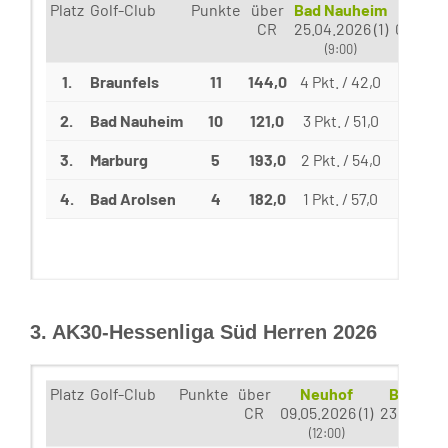
Platz
Golf-Club
Punkte
über
Bad Nauheim
Marb
CR
25.04.2026 (1)
09.05.2
(9:00)
(10:
1.
Braunfels
11
144,0
4 Pkt. / 42,0
3 Pkt. 
2.
Bad Nauheim
10
121,0
3 Pkt. / 51,0
4 Pkt. 
3.
Marburg
5
193,0
2 Pkt. / 54,0
2 Pkt. 
4.
Bad Arolsen
4
182,0
1 Pkt. / 57,0
1 Pkt. 
3. AK30-Hessenliga Süd Herren 2026
Platz
Golf-Club
Punkte
über
Neuhof
Bachgr
CR
09.05.2026 (1)
23.05.202
(12:00)
(09:00)