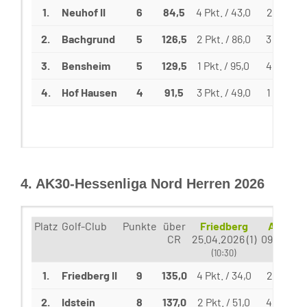
1.
Neuhof II
6
84,5
4 Pkt. / 43,0
2 Pkt. / 
2.
Bachgrund
5
126,5
2 Pkt. / 86,0
3 Pkt. / 
3.
Bensheim
5
129,5
1 Pkt. / 95,0
4 Pkt. / 
4.
Hof Hausen
4
91,5
3 Pkt. / 49,0
1 Pkt. / 
4. AK30-Hessenliga Nord Herren 2026
Platz
Golf-Club
Punkte
über
Friedberg
Altenst
CR
25.04.2026 (1)
09.05.202
(10:30)
(09:00)
1.
Friedberg II
9
135,0
4 Pkt. / 34,0
2 Pkt. / 
2.
Idstein
8
137,0
2 Pkt. / 51,0
4 Pkt. / 