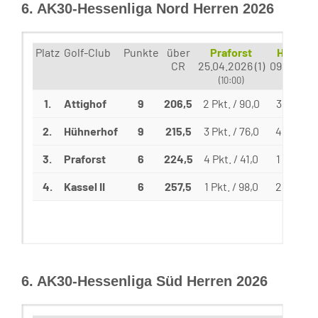
6. AK30-Hessenliga Nord Herren 2026
Platz
Golf-Club
Punkte
über
Praforst
Hühner
CR
25.04.2026 (1)
09.05.202
(10:00)
(9:00)
1.
Attighof
9
206,5
2 Pkt. / 90,0
3 Pkt. / 
2.
Hühnerhof
9
215,5
3 Pkt. / 76,0
4 Pkt. / 
3.
Praforst
6
224,5
4 Pkt. / 41,0
1 Pkt. / 
4.
Kassel II
6
257,5
1 Pkt. / 98,0
2 Pkt. / 
6. AK30-Hessenliga Süd Herren 2026