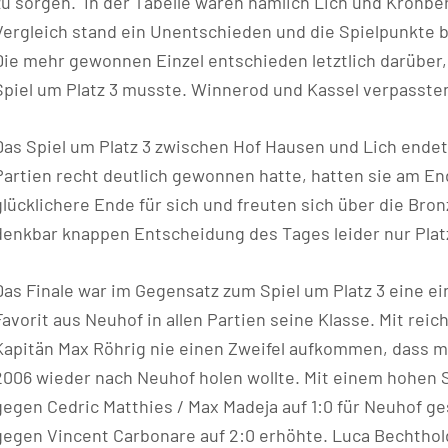
zu sorgen. In der Tabelle waren nämlich Lich und Kronber
Vergleich stand ein Unentschieden und die Spielpunkte b
Die mehr gewonnen Einzel entschieden letztlich darüber, 
Spiel um Platz 3 musste. Winnerod und Kassel verpassten
Das Spiel um Platz 3 zwischen Hof Hausen und Lich ende
Partien recht deutlich gewonnen hatte, hatten sie am 
glücklichere Ende für sich und freuten sich über die Bron
denkbar knappen Entscheidung des Tages leider nur Plat
Das Finale war im Gegensatz zum Spiel um Platz 3 eine ei
Favorit aus Neuhof in allen Partien seine Klasse. Mit rei
Kapitän Max Röhrig nie einen Zweifel aufkommen, dass m
2006 wieder nach Neuhof holen wollte. Mit einem hohen S
gegen Cedric Matthies / Max Madeja auf 1:0 für Neuhof ges
gegen Vincent Carbonare auf 2:0 erhöhte. Luca Bechtho