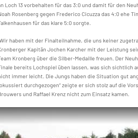
an Loch 13 vorbehalten für das 3:0 und damit für den Neuh
Noah Rosenberg gegen Frederico Cicuzza das 4:0 ehe Ti
Falkenhausen für das klare 5:0 sorgte.
„Wir haben mit der Finalteilnahme, die uns keiner zugetr
Kronberger Kapitän Jochen Karcher mit der Leistung sei
Team Kronberg über die Silber-Medaille freuen. Der Neuh
Finale bereits Lochspiel üben lassen, was sich sichtlich a
nicht immer leicht. Die Jungs haben die Situation gut a
fokussiert durchgezogen“ zeigte er sich stolz auf die Vo
Brouwers und Raffael Krenz nicht zum Einsatz kamen.