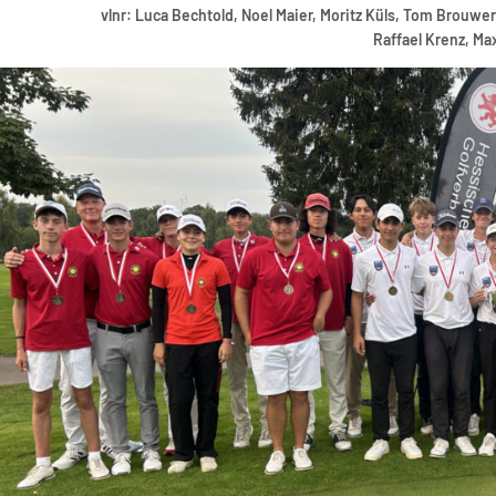
vlnr: Luca Bechtold, Noel Maier, Moritz Küls, Tom Brouw
Raffael Krenz, Ma