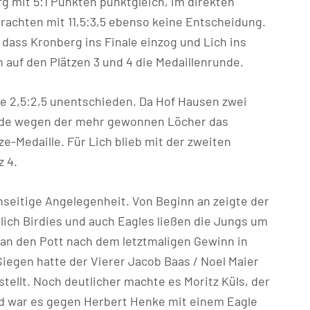
g mit 5:1 Punkten punktgleich, im direkten
rachten mit 11,5:3,5 ebenso keine Entscheidung.
dass Kronberg ins Finale einzog und Lich ins
 auf den Plätzen 3 und 4 die Medaillenrunde.
te 2,5:2,5 unentschieden. Da Hof Hausen zwei
Ende wegen der mehr gewonnen Löcher das
ze-Medaille. Für Lich blieb mit der zweiten
z 4.
nseitige Angelegenheit. Von Beginn an zeigte der
chlich Birdies und auch Eagles ließen die Jungs um
an den Pott nach dem letztmaligen Gewinn in
iegen hatte der Vierer Jacob Baas / Noel Maier
tellt. Noch deutlicher machte es Moritz Küls, der
ld war es gegen Herbert Henke mit einem Eagle