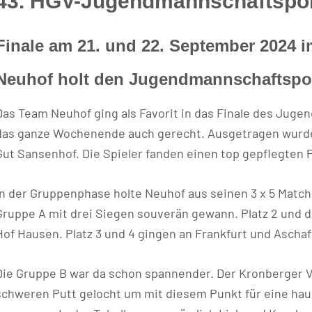
43. HGV-Jugendmannschaftspo
Finale am 21. und 22. September 2024 
Neuhof holt den Jugendmannschaftspo
Das Team Neuhof ging als Favorit in das Finale des Juge
das ganze Wochenende auch gerecht. Ausgetragen wurde
Gut Sansenhof. Die Spieler fanden einen top gepflegten 
In der Gruppenphase holte Neuhof aus seinen 3 x 5 Match
Gruppe A mit drei Siegen souverän gewann. Platz 2 und da
Hof Hausen. Platz 3 und 4 gingen an Frankfurt und Ascha
Die Gruppe B war da schon spannender. Der Kronberger V
schweren Putt gelocht um mit diesem Punkt für eine h