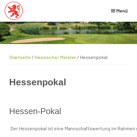
Skip
Zur
Zur
Menü
to
Hauptsidebar
Fußzeile
main
springen
springen
Hessischer
HGV
Golfverband
content
Website
Startseite
/
Hessischer Meister
/
Hessenpokal
Hessenpokal
Hessen-Pokal
Der Hessenpokal ist eine Mannschaftswertung im Rahmen 