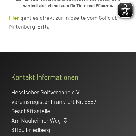
wertvoll als Lebensraum für Tiere und Pflanzen
.
Hier
geht es direkt zur Infoseite vom Golfclub
Miltenberg-Erftal
Footer
Kontakt Informationen
Hessischer Golfverband e.V.
Vereinsregister Frankfurt Nr. 5887
Geschäftsstelle
Am Nauheimer Weg 13
61169 Friedberg