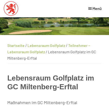
Skip
Zur
Zur
Menü
to
Hauptsidebar
Fußzeile
main
springen
springen
Hessischer
HGV
Golfverband
content
Website
Startseite
/
Lebensraum Golfplatz
/
Teilnehmer –
Lebensraum Golfplatz
/
Lebensraum Golfplatz im GC
Miltenberg-Erftal
Lebensraum Golfplatz im
GC Miltenberg-Erftal
Maßnahmen im GC Miltenberg-Erftal