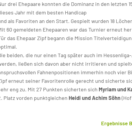
Nur drei Ehepaare konnten die Dominanz in den letzten 1
dieses Jahr mit dem besten Handicap
und als Favoriten an den Start. Gespielt wurden 18 Löche
Mit 60 gemeldeten Ehepaaren war das Turnier erneut he
Für das Ehepaar Zipf begann die Mission Titelverteidigun
optimal.
Die beiden, die nur einen Tag später auch im Hessenliga
werden, ließen sich davon aber nicht irritieren und spiel
anspruchsvollen Fahnenpositionen immerhin noch vier Bi
Zipf erneut seiner Favoritenrolle gerecht und sicherte sic
sehr eng zu. Mit 27 Punkten sicherten sich
Myriam und K
2. Platz vorden punktgleichen
Heidi und Achim Söhn
(Hof
Ergebnisse B