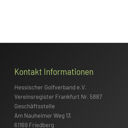
Footer
Kontakt Informationen
Hessischer Golfverband e.V.
Vereinsregister Frankfurt Nr. 5887
Geschäftsstelle
Am Nauheimer Weg 13
61169 Friedberg