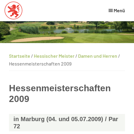
Skip
Zur
Zur
Menü
to
Hauptsidebar
Fußzeile
main
springen
springen
Hessischer
HGV
Golfverband
content
Website
Startseite
/
Hessischer Meister
/
Damen und Herren
/
Hessenmeisterschaften 2009
Hessenmeisterschaften
2009
in Marburg (04. und 05.07.2009) / Par
72