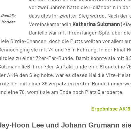
vor zwei Jahren hatte die Holländerin in d
dass dies ihr zweiter Sieg wurde. Nach der 
Daniëlle
Modder
Vereinskameradin
Katharina Sulzmann
(Kia
Daniëlle war mit ihrem langen Spiel über die
viele Birdie-Chancen, doch die Putts wollten vor allem auf
Dennoch ging sie mit 74 und 75 in Führung. In der Final-
Birdies zu einer 72er-Par-Runde. Damit konnte sie mit 9 
Sulzmann ließ ihrer 73er-Auftaktrunde eine 81 und eine 
der AK14 den Sieg holte, war es dieses Mal die Vize-Meis
trotz der mit einer 89 verpatzten ersten Runde immer wei
und eine 78, womit sie am Ende noch Platz 3 eroberte.
Ergebnisse AK1
Jay-Hoon Lee und Johann Grumann sieg