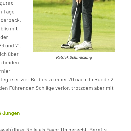
 gutes
en Tage
pderbeck.
blis mit
nder
3 und 71.
sich über
Patrick Schmücking
n beiden
rnier
egte er vier Birdies zu einer 70 nach. In Runde 2
eiden Führenden Schläge verlor, trotzdem aber mit
6 Jungen
awah) ihrer Rolle als Favoritin gerecht. Bereits