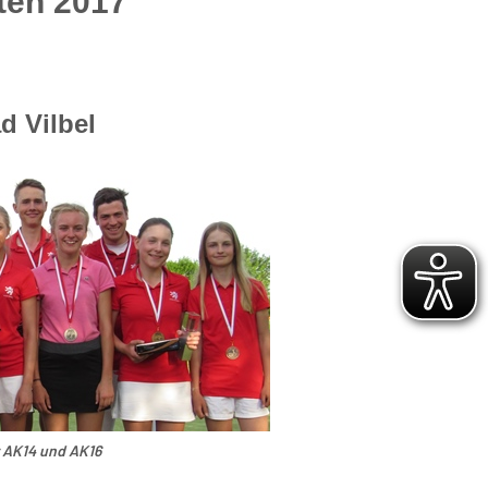
ten 2017
d Vilbel
r AK14 und AK16