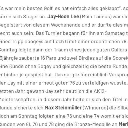
Es war mein bestes Golf, es hat einfach alles geklappt“, s
hören sich Sieger an.
Jay-Hoon Lee
(Main Taunus) war sic
begeistert von diesem Wochenende und er durfte dies m
recht auch sein. Das Turnier begann für ihn am Samstag t
eines Tripplebogeys auf Loch 6 mit einer ordentlichen 78
Sonntag folgte dann der Traum eines jeden guten Golfers
13jährgie zauberte 16 Pars und zwei Birdies auf die Scorek
eine Runde ohne Bogey und gleichzeitig die beste Runde,
er bisher je gespielt hat. Das sorgte für reichlich Vorspru
den Jay mit einer erneut guten 76 zu verteidigen wusste.
letzten Jahr gewann Jay sehr deutlich die AK12-
Meisterschaften, in diesem Jahr holte er sich den Titel i
Runde sicherte sich
Max Steinmüller
(Winnerod) die Silb
doch am Sonntag folgten eine 76 und eine 74 womit er sich
Runden von 81, 76 und 78 ging die Bronze-Medaille an
Merl