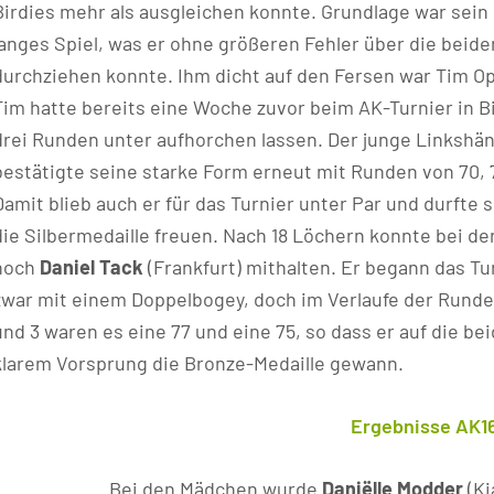
Birdies mehr als ausgleichen konnte. Grundlage war sein
langes Spiel, was er ohne größeren Fehler über die beid
durchziehen konnte. Ihm dicht auf den Fersen war Tim O
Tim hatte bereits eine Woche zuvor beim AK-Turnier in Bi
drei Runden unter aufhorchen lassen. Der junge Linkshä
bestätigte seine starke Form erneut mit Runden von 70, 7
Damit blieb auch er für das Turnier unter Par und durfte 
die Silbermedaille freuen. Nach 18 Löchern konnte bei de
noch
Daniel Tack
(Frankfurt) mithalten. Er begann das Tu
zwar mit einem Doppelbogey, doch im Verlaufe der Runde l
und 3 waren es eine 77 und eine 75, so dass er auf die b
klarem Vorsprung die Bronze-Medaille gewann.
Ergebnisse AK1
Bei den Mädchen wurde
Daniëlle Modder
(Ki