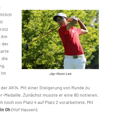
o
htlich
it
rotz
. Am
: der
arte 
 die
ng,
 Im
Jay-Hoon Lee
n der AK14. Mit einer Steigerung von Runde zu
er-Medaille. Zunächst musste er eine 80 notieren,
 noch von Platz 4 auf Platz 2 vorarbeitete. Mit
in Oh
(Hof Hausen).