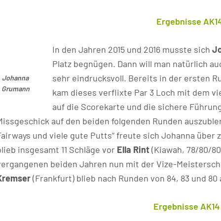
Ergebnisse AK1
In den Jahren 2015 und 2016 musste sich
J
Platz begnügen. Dann will man natürlich au
sehr eindrucksvoll. Bereits in der ersten 
Johanna
Grumann
kam dieses verflixte Par 3 Loch mit dem v
auf die Scorekarte und die sichere Führun
Missgeschick auf den beiden folgenden Runden auszublen
Fairways und viele gute Putts“ freute sich Johanna über 
blieb insgesamt 11 Schläge vor
Ella Rint
(Kiawah, 78/80/80)
vergangenen beiden Jahren nun mit der Vize-Meisterscha
Kremser
(Frankfurt) blieb nach Runden von 84, 83 und 80 
Ergebnisse AK1