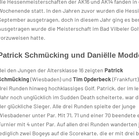
Die Hessenmeisterschaften der AK16 und AK14 fanden in 
Wochenende statt. In den Jahren zuvor wurden die Hess
September ausgetragen, doch in diesem Jahr ging es bere
Ausgetragen wurde die Meisterschaft im Bad Vilbeler Gol
vorzuweisen hatte.
Patrick Schmücking und Daniëlle Modd
Bei den Jungen der Altersklasse 16 zeigten
Patrick
Schmücking
(Wiesbaden) und
Tim Opderbeck
(Frankfurt)
drei Runden hinweg hochklassiges Golf. Patrick, der im l
Jahr noch unglücklich im Sudden Death scheiterte, war d
der glückliche Sieger. Alle drei Runden spielte der junge
Wiesbadener unter Par. Mit 71, 71 und einer 70 beendete 
Turnier mit 4 unter Par. Auf allen drei Runden wanderten 
lediglich zwei Bogeys auf die Scorekarte, die er mit drei b