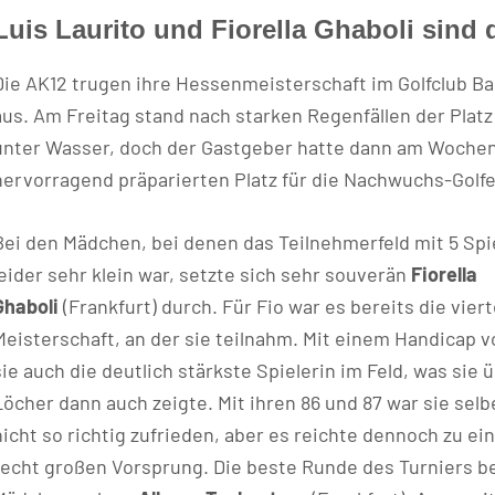
Luis Laurito und Fiorella Ghaboli sind
Die AK12 trugen ihre Hessenmeisterschaft im Golfclub B
aus. Am Freitag stand nach starken Regenfällen der Platz
unter Wasser, doch der Gastgeber hatte dann am Woche
hervorragend präparierten Platz für die Nachwuchs-Golfe
Bei den Mädchen, bei denen das Teilnehmerfeld mit 5 Spi
leider sehr klein war, setzte sich sehr souverän
Fiorella
Ghaboli
(Frankfurt) durch. Für Fio war es bereits die vier
Meisterschaft, an der sie teilnahm. Mit einem Handicap v
sie auch die deutlich stärkste Spielerin im Feld, was sie ü
Löcher dann auch zeigte. Mit ihren 86 und 87 war sie selb
nicht so richtig zufrieden, aber es reichte dennoch zu e
recht großen Vorsprung. Die beste Runde des Turniers b