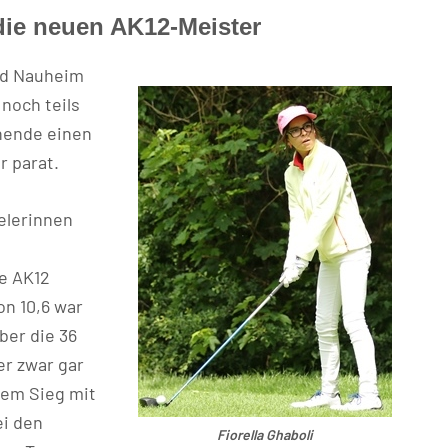
 die neuen AK12-Meister
ad Nauheim
 noch teils
nende einen
r parat.
elerinnen
te AK12
on 10,6 war
ber die 36
er zwar gar
inem Sieg mit
ei den
Fiorella Ghaboli