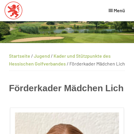
Skip
Zur
Zur
Menü
to
Hauptsidebar
Fußzeile
main
springen
springen
Hessischer
HGV
Golfverband
content
Website
Startseite
/
Jugend
/
Kader und Stützpunkte des
Hessischen Golfverbandes
/
Förderkader Mädchen Lich
Förderkader Mädchen Lich