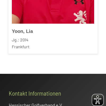
Yoon, Lia
Jg.: 2014
Frankfurt
Footer
Kontakt Informationen
Hessischer Golfverband e.V.