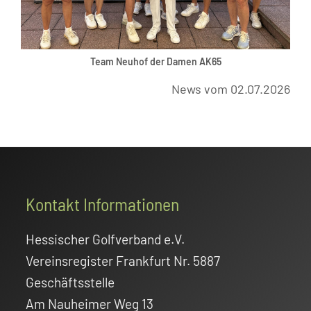
Team Neuhof der Damen AK65
News vom 02.07.2026
Footer
Kontakt Informationen
Hessischer Golfverband e.V.
Vereinsregister Frankfurt Nr. 5887
Geschäftsstelle
Am Nauheimer Weg 13