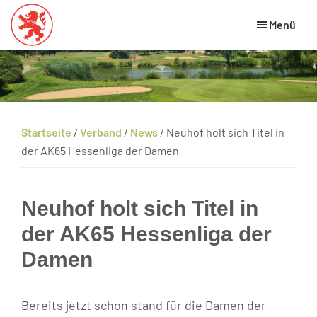
Skip
Zur
Zur
Menü
to
Hauptsidebar
Fußzeile
main
springen
springen
Hessischer
HGV
Golfverband
content
Website
Startseite
/
Verband
/
News
/
Neuhof holt sich Titel in
der AK65 Hessenliga der Damen
Neuhof holt sich Titel in
der AK65 Hessenliga der
Damen
Bereits jetzt schon stand für die Damen der