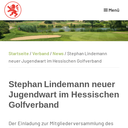
Skip
Zur
Zur
Menü
to
Hauptsidebar
Fußzeile
main
springen
springen
Hessischer
HGV
Golfverband
content
Website
Startseite
/
Verband
/
News
/
Stephan Lindemann
neuer Jugendwart im Hessischen Golfverband
Stephan Lindemann neuer
Jugendwart im Hessischen
Golfverband
Der Einladung zur Mitgliederversammlung des