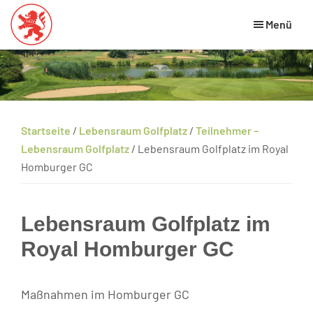
Skip
Zur
Zur
Menü
to
Hauptsidebar
Fußzeile
main
springen
springen
Hessischer
HGV
Golfverband
content
Website
Startseite
/
Lebensraum Golfplatz
/
Teilnehmer –
Lebensraum Golfplatz
/
Lebensraum Golfplatz im Royal
Homburger GC
Lebensraum Golfplatz im
Royal Homburger GC
Maßnahmen im Homburger GC