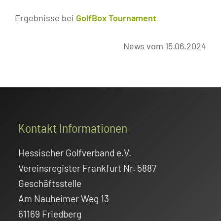
Ergebnisse bei
GolfBox Tournament
News vom 15.06.2024
Footer
Kontakt Informationen
Hessischer Golfverband e.V.
Vereinsregister Frankfurt Nr. 5887
Geschäftsstelle
Am Nauheimer Weg 13
61169 Friedberg