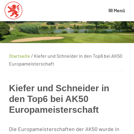
Skip
Zur
Zur
Menü
to
Hauptsidebar
Fußzeile
main
springen
springen
Hessischer
HGV
Golfverband
content
Website
Startseite
/
Kiefer und Schneider in den Top6 bei AK50
Europameisterschaft
Kiefer und Schneider in
den Top6 bei AK50
Europameisterschaft
Die Europameisterschaften der AK50 wurde in