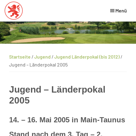
Skip
Zur
Zur
Menü
to
Hauptsidebar
Fußzeile
main
springen
springen
Hessischer
HGV
Golfverband
content
Website
Startseite
/
Jugend
/
Jugend Länderpokal (bis 2012)
/
Jugend – Länderpokal 2005
Jugend – Länderpokal
2005
14. – 16. Mai 2005 in Main-Taunus
Stand nach dem 3. Tag – 2.