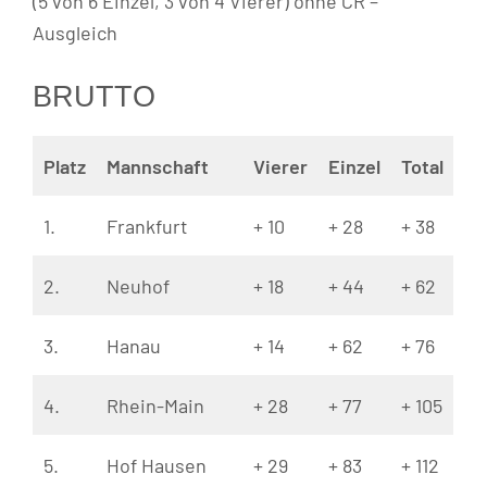
(5 von 6 Einzel, 3 von 4 Vierer) ohne CR –
Ausgleich
BRUTTO
Platz
Mannschaft
Vierer
Einzel
Total
1.
Frankfurt
+ 10
+ 28
+ 38
2.
Neuhof
+ 18
+ 44
+ 62
3.
Hanau
+ 14
+ 62
+ 76
4.
Rhein-Main
+ 28
+ 77
+ 105
5.
Hof Hausen
+ 29
+ 83
+ 112