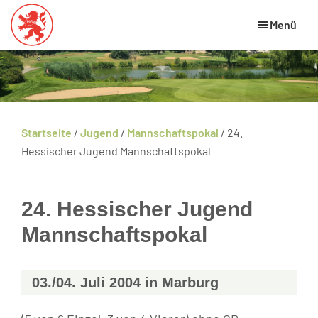
Skip
Zur
Zur
Menü
to
Hauptsidebar
Fußzeile
main
springen
springen
Hessischer
HGV
Golfverband
content
Website
Startseite
/
Jugend
/
Mannschaftspokal
/
24.
Hessischer Jugend Mannschaftspokal
24. Hessischer Jugend
Mannschaftspokal
03./04. Juli 2004 in Marburg