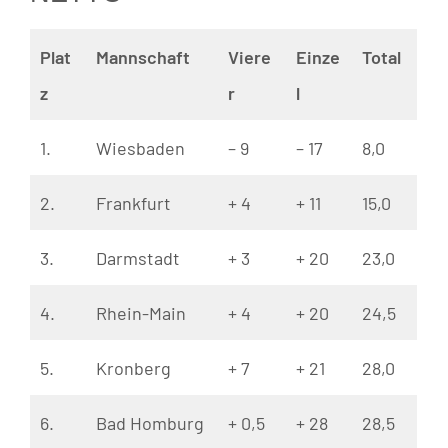
Plat
Mannschaft
Viere
Einze
Total
z
r
l
1.
Wiesbaden
– 9
– 17
8,0
2.
Frankfurt
+ 4
+ 11
15,0
3.
Darmstadt
+ 3
+ 20
23,0
4.
Rhein-Main
+ 4
+ 20
24,5
5.
Kronberg
+ 7
+ 21
28,0
6.
Bad Homburg
+ 0,5
+ 28
28,5