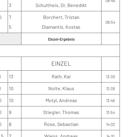
08:46
3
Schultheis, Dr. Benedikt
0
7
Borchert, Tristan
08:54
5
Diamantis, Kostas
Einzel-Ergebnis
EINZEL
1
13
Rath, Kai
13:30
1
10
Nolte, Klaus
13:38
0
10
Motyl, Andreas
13:46
0
9
Stiegler, Thomas
13:54
0
8
Rose, Sebastian
14:02
.5
7
Wiens, Andreas
14:10