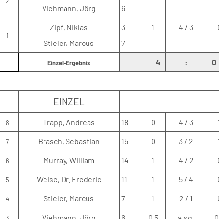
2
Viehmann, Jörg
6
Zipf, Niklas
3
1
4 / 3
1
Stieler, Marcus
7
4
:
0
Einzel-Ergebnis
EINZEL
Trapp, Andreas
18
0
4 / 3
8
Brasch, Sebastian
15
0
3 / 2
7
Murray, William
14
1
4 / 2
6
Weise, Dr. Frederic
11
1
5 / 4
5
Stieler, Marcus
7
1
2 / 1
4
Viehmann, Jörg
6
0.5
a.sq.
0
3