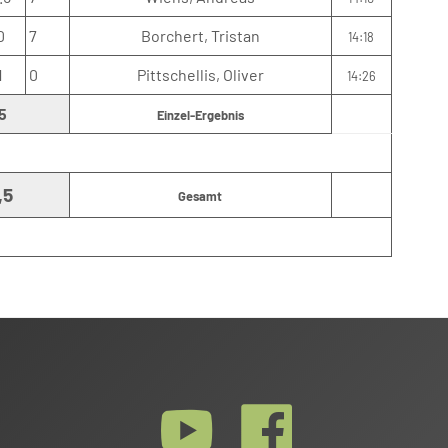
0
7
Borchert, Tristan
14:18
1
0
Pittschellis, Oliver
14:26
5
Einzel-Ergebnis
,5
Gesamt