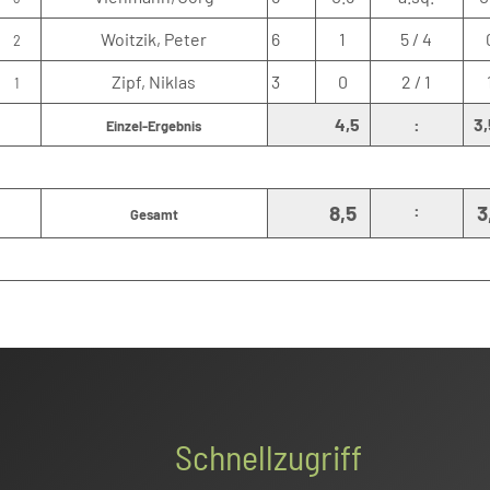
Woitzik, Peter
6
1
5 / 4
2
Zipf, Niklas
3
0
2 / 1
1
4,5
:
3,
Einzel-Ergebnis
:
8,5
3
Gesamt
Schnellzugriff