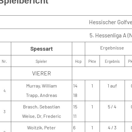
Spielbericht
Hessischer Golfve
5. Hessenliga A (
Ergebnisse
Spessart
Nr.
Spieler
Hcp
Pkte
Ergebnis
P
VIERER
Murray, William
14
1
1 auf
4
Trapp, Andreas
18
Brasch, Sebastian
15
1
5 / 4
3
Weise, Dr. Frederic
11
Woitzik, Peter
6
1
4 / 3