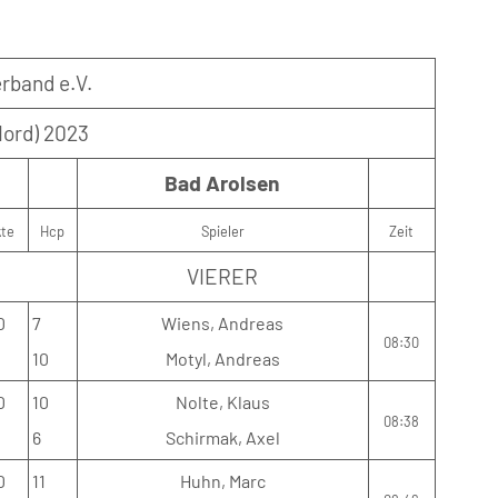
rband e.V.
Nord) 2023
Bad Arolsen
kte
Hcp
Spieler
Zeit
VIERER
0
7
Wiens, Andreas
08:30
10
Motyl, Andreas
0
10
Nolte, Klaus
08:38
6
Schirmak, Axel
0
11
Huhn, Marc