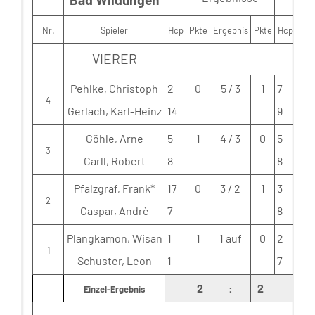
Nr.
Spieler
Hcp
Pkte
Ergebnis
Pkte
Hcp
VIERER
Pehlke, Christoph
2
0
5 / 3
1
7
4
Gerlach, Karl-Heinz
14
9
K
Göhle, Arne
5
1
4 / 3
0
5
3
Carll, Robert
8
8
Pfalzgraf, Frank*
17
0
3 / 2
1
3
2
Caspar, Andrè
7
8
O
Plangkamon, Wisan
1
1
1 auf
0
2
Sch
1
Schuster, Leon
1
7
2
:
2
Einzel-Ergebnis