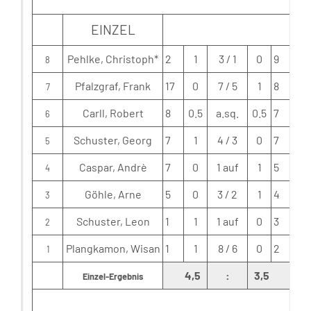
EINZEL
Pehlke, Christoph*
2
1
3 / 1
0
9
K
8
Pfalzgraf, Frank
17
0
7 / 5
1
8
7
Carll, Robert
8
0.5
a.sq.
0.5
7
6
Schuster, Georg
7
1
4 / 3
0
7
5
Caspar, Andrè
7
0
1 auf
1
5
4
Göhle, Arne
5
0
3 / 2
1
4
3
Schuster, Leon
1
1
1 auf
0
3
2
Plangkamon, Wisan
1
1
8 / 6
0
2
Sch
1
4,5
:
3,5
Einzel-Ergebnis