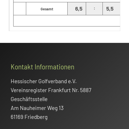
:
6,5
5,5
Gesamt
Footer
Kontakt Informationen
Hessischer Golfverband e.V.
Vereinsregister Frankfurt Nr. 5887
Geschäftsstelle
Am Nauheimer Weg 13
61169 Friedberg