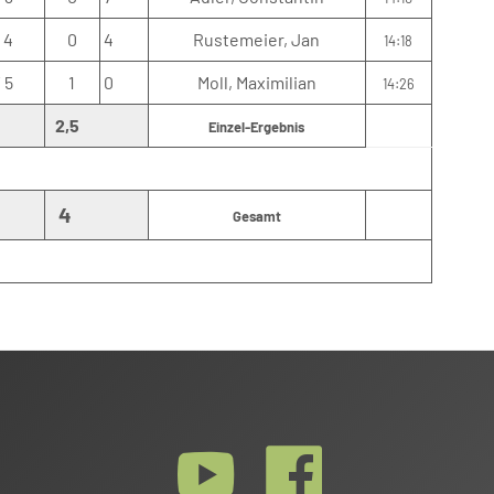
/ 4
0
4
Rustemeier, Jan
14:18
/ 5
1
0
Moll, Maximilian
14:26
:
2,5
Einzel-Ergebnis
:
4
Gesamt