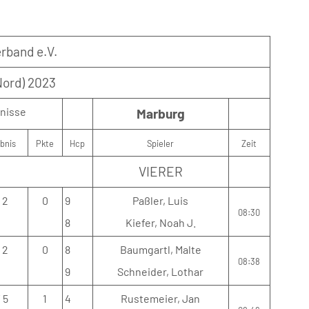
rband e.V.
Nord) 2023
nisse
Marburg
bnis
Pkte
Hcp
Spieler
Zeit
VIERER
/ 2
0
9
Paßler, Luis
08:30
8
Kiefer, Noah J.
/ 2
0
8
Baumgartl, Malte
08:38
9
Schneider, Lothar
/ 5
1
4
Rustemeier, Jan