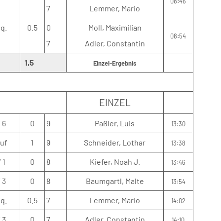
08:46
7
Lemmer, Mario
sq.
0.5
0
Moll, Maximilian
08:54
7
Adler, Constantin
:
1,5
Einzel-Ergebnis
EINZEL
/ 6
0
9
Paßler, Luis
13:30
auf
1
9
Schneider, Lothar
13:38
/ 1
0
8
Kiefer, Noah J.
13:46
/ 3
0
8
Baumgartl, Malte
13:54
sq.
0.5
7
Lemmer, Mario
14:02
/ 3
0
7
Adler, Constantin
14:10