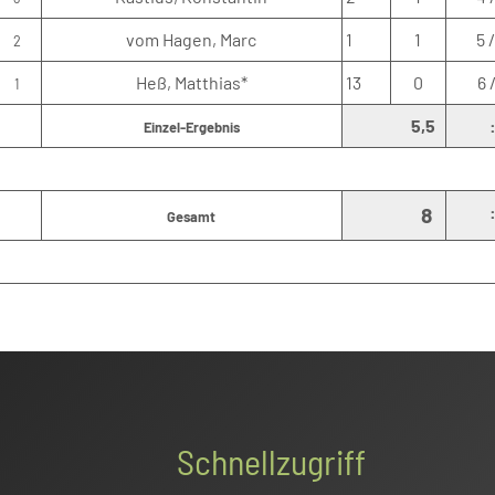
vom Hagen, Marc
1
1
5 
2
Heß, Matthias*
13
0
6 
1
5,5
Einzel-Ergebnis
8
Gesamt
Schnellzugriff