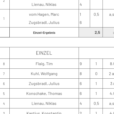
2
Lienau, Niklas
4
vom Hagen, Marc
1
0.5
a.
1
Zugsbradl, Julius
6
2,5
Einzel-Ergebnis
EINZEL
Flaig, Tim
9
1
8 
8
Kuhl, Wolfgang
8
0
2 
7
Zugsbradl, Julius
6
1
3 
6
Konschake, Thomas
6
1
4 
5
Lienau, Niklas
4
0.5
a.
4
Kastius, Konstantin
2
1
4 
3