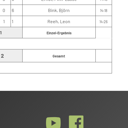
0
6
Bink, Björn
14:18
1
1
Reeh, Leon
14:26
1
Einzel-Ergebnis
2
Gesamt