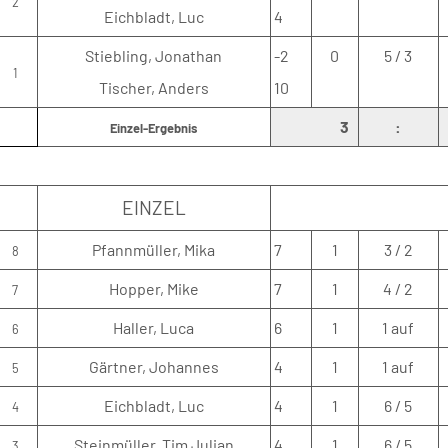
2
Eichbladt, Luc
4
Stiebling, Jonathan
-2
0
5 / 3
1
Tischer, Anders
10
3
:
Einzel-Ergebnis
EINZEL
Pfannmüller, Mika
7
1
3 / 2
8
Hopper, Mike
7
1
4 / 2
7
Haller, Luca
6
1
1 auf
6
Gärtner, Johannes
4
1
1 auf
5
Eichbladt, Luc
4
1
6 / 5
4
Steinmüller, Tim Julian
4
1
6 / 5
3