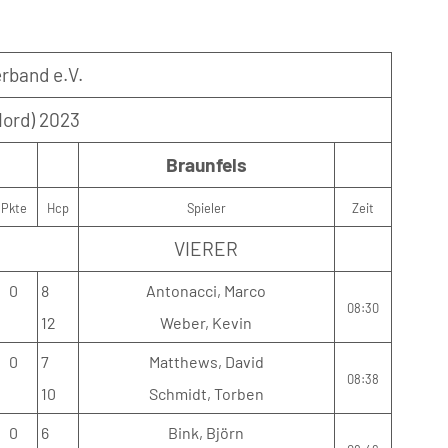
rband e.V.
Nord) 2023
Braunfels
Pkte
Hcp
Spieler
Zeit
VIERER
0
8
Antonacci, Marco
08:30
12
Weber, Kevin
0
7
Matthews, David
08:38
10
Schmidt, Torben
0
6
Bink, Björn