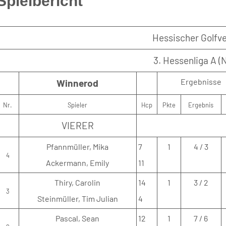
Spielbericht
Hessischer Golfve
3. Hessenliga A (
Ergebnisse
Winnerod
Nr.
Spieler
Hcp
Pkte
Ergebnis
VIERER
Pfannmüller, Mika
7
1
4 / 3
4
Ackermann, Emily
11
Thiry, Carolin
14
1
3 / 2
3
Steinmüller, Tim Julian
4
Pascal, Sean
12
1
7 / 6