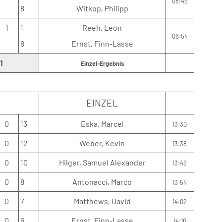
08:46
8
Witkop, Philipp
1
1
Reeh, Leon
08:54
6
Ernst, Finn-Lasse
1
Einzel-Ergebnis
EINZEL
0
13
Eska, Marcel
13:30
0
12
Weber, Kevin
13:38
0
10
Hilger, Samuel Alexander
13:46
0
8
Antonacci, Marco
13:54
0
7
Matthews, David
14:02
0
6
Ernst, Finn-Lasse
14:10