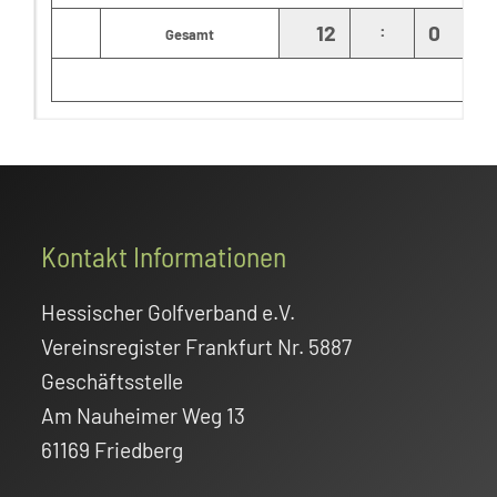
:
12
0
Gesamt
Footer
Kontakt Informationen
Hessischer Golfverband e.V.
Vereinsregister Frankfurt Nr. 5887
Geschäftsstelle
Am Nauheimer Weg 13
61169 Friedberg