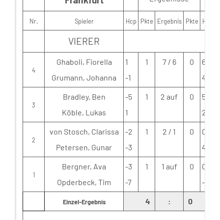
Nr.
Spieler
Hcp
Pkte
Ergebnis
Pkte
Hcp
VIERER
Ghaboli, Fiorella
1
1
7 / 6
0
6
4
Grumann, Johanna
-1
4
Bradley, Ben
-5
1
2 auf
0
5
3
Köble, Lukas
1
2
von Stosch, Clarissa
-2
1
2 / 1
0
0
2
Petersen, Gunar
-3
4
Bergner, Ava
-3
1
1 auf
0
0
1
Opderbeck, Tim
-7
-1
4
:
0
Einzel-Ergebnis