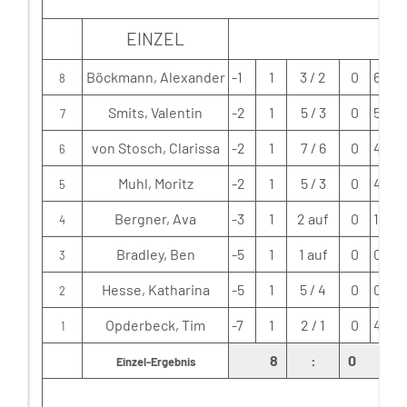
EINZEL
Böckmann, Alexander
-1
1
3 / 2
0
6
8
Smits, Valentin
-2
1
5 / 3
0
5
7
von Stosch, Clarissa
-2
1
7 / 6
0
4
6
Muhl, Moritz
-2
1
5 / 3
0
4
5
Bergner, Ava
-3
1
2 auf
0
1
4
Bradley, Ben
-5
1
1 auf
0
0
3
Hesse, Katharina
-5
1
5 / 4
0
0
2
Opderbeck, Tim
-7
1
2 / 1
0
4
1
8
:
0
Einzel-Ergebnis