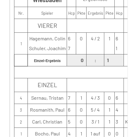
Nr.
Spieler
Hcp
Pkte
Ergebnis
Pkte
Hcp
VIERER
Hagemann, Colin
6
0
4 / 2
1
6
B
1
Schuler, Joachim
7
1
0
:
1
Einzel-Ergebnis
EINZEL
Sernau, Tristan
7
1
4 / 3
0
6
4
Rosmanith, Paul
6
0
5 / 4
1
4
3
Carl, Christian
5
0
3 / 1
1
3
Kefer
2
Bocho, Paul
4
1
1 auf
0
0
1