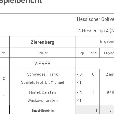
Spielbericht
Hessischer Golfve
7. Hessenliga A (
Ergebn
Zierenberg
Nr.
Spieler
Hcp
Pkte
Ergebn
VIERER
Schwedes, Frank
-16
0
2 au
2
Spallek, Prof. Dr. Michael
-11
Mintel, Carsten
-14
1
8 / 6
1
Waskow, Torsten
-11
1
:
Einzel-Ergebnis