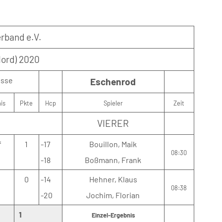
rband e.V.
Nord) 2020
isse
Eschenrod
is
Pkte
Hcp
Spieler
Zeit
VIERER
f
1
-17
Bouillon, Maik
08:30
-18
Boßmann, Frank
0
-14
Hehner, Klaus
08:38
-20
Jochim, Florian
1
Einzel-Ergebnis