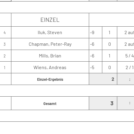
EINZEL
Iluk, Steven
-9
1
2 au
4
Chapman, Peter-Ray
-6
0
2 au
3
Mills, Brian
-6
1
5 / 
2
Wiens, Andreas
-5
0
2 / 1
1
2
:
Einzel-Ergebnis
:
3
Gesamt