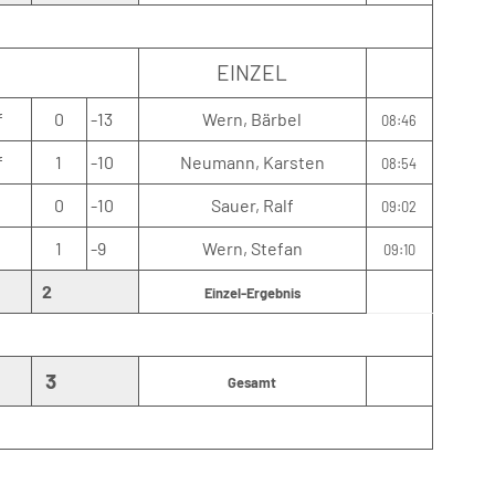
EINZEL
f
0
-13
Wern, Bärbel
08:46
f
1
-10
Neumann, Karsten
08:54
4
0
-10
Sauer, Ralf
09:02
1
-9
Wern, Stefan
09:10
2
Einzel-Ergebnis
3
Gesamt