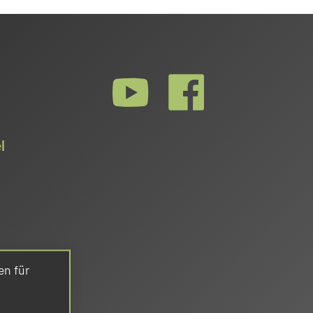
l
en für