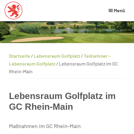
Skip
Zur
Zur
Menü
to
Hauptsidebar
Fußzeile
main
springen
springen
Hessischer
HGV
Golfverband
content
Website
Startseite
/
Lebensraum Golfplatz
/
Teilnehmer –
Lebensraum Golfplatz
/
Lebensraum Golfplatz im GC
Rhein-Main
Lebensraum Golfplatz im
GC Rhein-Main
Maßnahmen im GC Rhein-Main