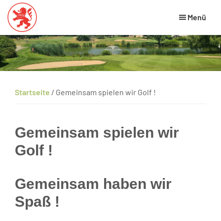
Skip
Zur
Zur
Menü
to
Hauptsidebar
Fußzeile
main
springen
springen
Hessischer
HGV
Golfverband
content
Website
Startseite
/
Gemeinsam spielen wir Golf !
Gemeinsam spielen wir
Golf !
Gemeinsam haben wir
Spaß !