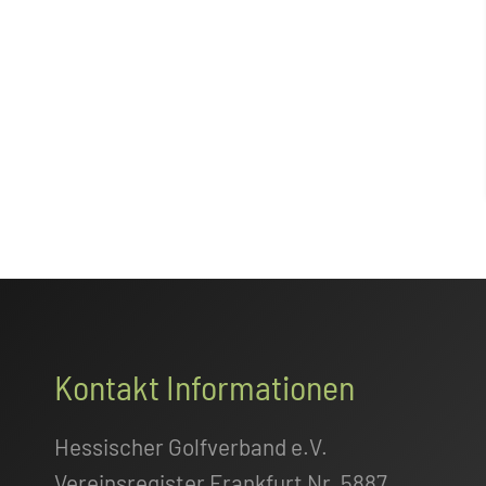
Footer
Kontakt Informationen
Hessischer Golfverband e.V.
Vereinsregister Frankfurt Nr. 5887