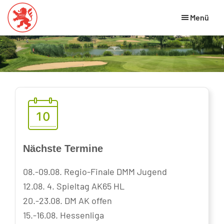
Skip
Zur
Menü
to
Fußzeile
main
springen
Hessischer
HGV
Golfverband
content
Website
Nächste Termine
08.-09.08. Regio-Finale DMM Jugend
12.08. 4. Spieltag AK65 HL
20.-23.08. DM AK offen
15.-16.08. Hessenliga