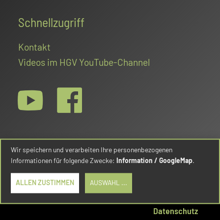
Schnellzugriff
Kontakt
Videos im HGV YouTube-Channel
Wir speichern und verarbeiten Ihre personenbezogenen
Informationen für folgende Zwecke:
Information / GoogleMap
.
© Hessischer Golfverband e.V. 2026
ALLEN ZUSTIMMEN
AUSWAHL
...
Impressum
Datenschutz